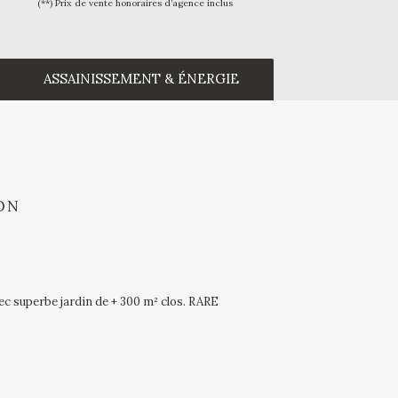
(**) Prix de vente honoraires d’agence inclus
ASSAINISSEMENT & ÉNERGIE
ON
c superbe jardin de + 300 m² clos. RARE