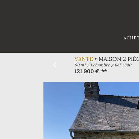
ACHE
VENTE
MAISON 2 PIÈ
60 m² / 1 chambre / Réf. : 890
121 900 € **