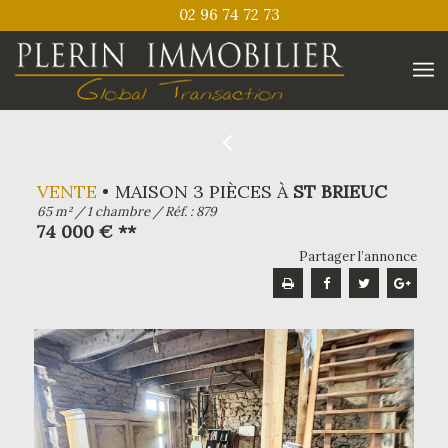
02 96 74 72 73
VENTE
MAISON 3 PIÈCES À
ST BRIEUC
65 m² / 1 chambre / Réf. : 879
74 000 € **
Partager l’annonce