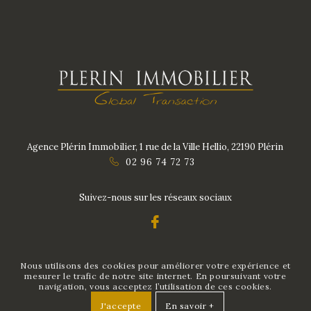
Agence Plérin Immobilier, 1 rue de la Ville Hellio, 22190 Plérin
02 96 74 72 73
Suivez-nous sur les réseaux sociaux
Nous utilisons des cookies pour améliorer votre expérience et
Politique de confidentialité des données
/
Mentions légales
/
mesurer le trafic de notre site internet. En poursuivant votre
navigation, vous acceptez l’utilisation de ces cookies.
Réalisation Inodia
J'accepte
En savoir +