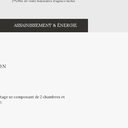
(**) Prix de vente honoraires d’agence inclus
ASSAINISSEMENT & ÉNERGIE
ON
étage se composant de 2 chambres et
e.