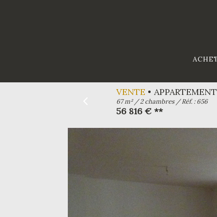
ACHE
VENTE
APPARTEMENT 
67 m² / 2 chambres / Réf. : 656
56 816 € **